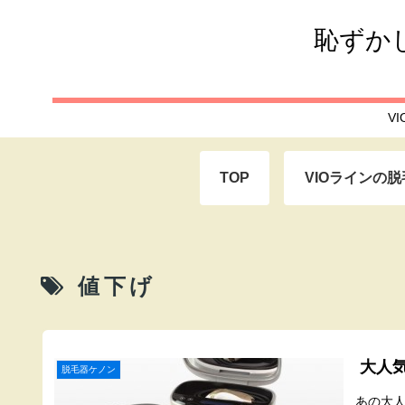
恥ずか
V
TOP
VIOラインの脱
値下げ
大人
脱毛器ケノン
あの大