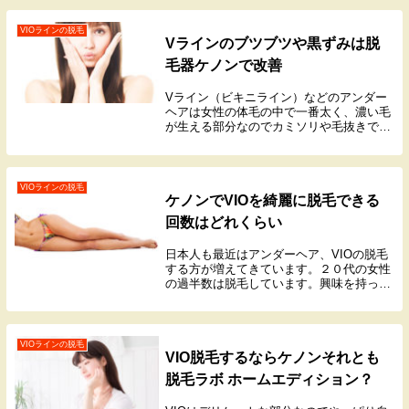
VIOラインの脱毛
Vラインのブツブツや黒ずみは脱
毛器ケノンで改善
Vライン（ビキニライン）などのアンダー
ヘアは女性の体毛の中で一番太く、濃い毛
が生える部分なのでカミソリや毛抜きで処
理していると黒ずみやブツブツの原因にな
ってしまいます。カミソリで繰り返し処理
しているとどんどん毛穴が大きくなり、皮
膚も一緒に削り取ってしまうことから肌に
VIOラインの脱毛
ケノンでVIOを綺麗に脱毛できる
は悪影響を及ぼします。
回数はどれくらい
日本人も最近はアンダーヘア、VIOの脱毛
する方が増えてきています。２０代の女性
の過半数は脱毛しています。興味を持って
いる人をあわせると9割以上の女性が興味
関心があるそうです。また、シェーバーな
どでのVIO脱毛に限界を感じている方も多
く。クリニックや脱毛サロンの関心も高い
VIOラインの脱毛
VIO脱毛するならケノンそれとも
ようです。
脱毛ラボ ホームエディション？