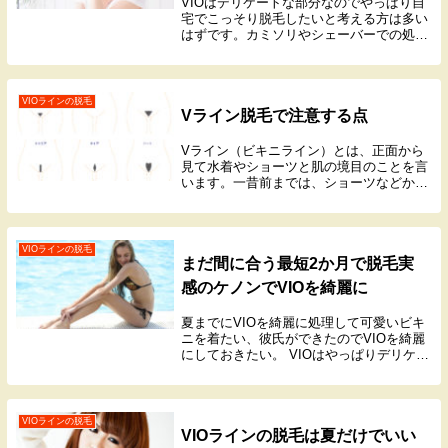
VIOはデリケートな部分なのでやっぱり自
宅でこっそり脱毛したいと考える方は多い
はずです。カミソリやシェーバーでの処理
では満足できず、またトラブルの原因にな
ります。そこで、自宅でもサロン並みの脱
毛実感できると、圧倒的に人気のフラッシ
ュ脱毛器「...
VIOラインの脱毛
Vライン脱毛で注意する点
Vライン（ビキニライン）とは、正面から
見て水着やショーツと肌の境目のことを言
います。一昔前までは、ショーツなどから
はみ出る部分だけを自分でハサミやカミソ
リなどで処理するのが普通でしたが、現在
はVライン脱毛といってもショーツで隠れ
るのヘアの形...
VIOラインの脱毛
まだ間に合う最短2か月で脱毛実
感のケノンでVIOを綺麗に
夏までにVIOを綺麗に処理して可愛いビキ
ニを着たい、彼氏ができたのでVIOを綺麗
にしておきたい。 VIOはやっぱりデリケー
トな部分なのでカミソリで処理すると肌荒
れの原因になったり黒ずんだりしてしまい
ます。 光で脱毛処理するケノンは仕上がり
も綺麗で、肌もすべすべになると人気で
VIOラインの脱毛
VIOラインの脱毛は夏だけでいい
す。しかし、脱毛の即効性はなく、脱毛さ